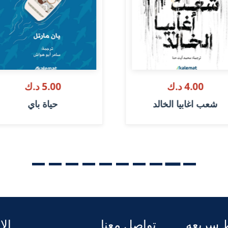
4.00 د.ك
5.00 د.ك
شعب اغابيا الخالد
حياة باي
 سريعه
تواصل معنا
الا