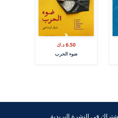
6.50 د.ك
50
ضوء الحرب
حزن
شتراك فى النشرة البريدية