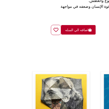
جوع والعطش.
قوة الإنسان وضعفه في مواجهة
اضافه الي السله