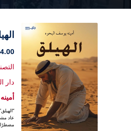
الهي
4.00 دك
التصن
دار ا
أمينه
“الهيلق”… 
عاد مشعا
مضطرًا ل