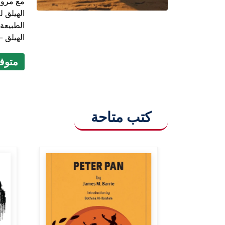
مع مرور
الهيلق 
الطبيعة 
الهيلق –
متوفر (9
كتب متاحة