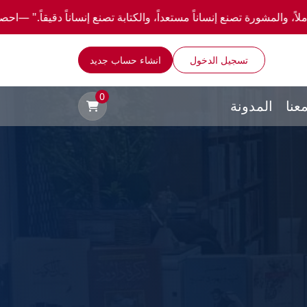
إنساناً مستعداً، والكتابة تصنع إنساناً دقيقاً." —احصل علي عروض وخصومات خاصة عن طريق وا
تسجيل الدخول
انشاء حساب جديد
0
عنا
المدونة