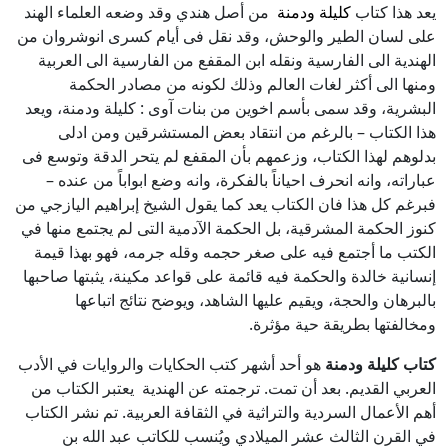
يعد هذا كتاب
كليلة ودمنة
من أصل هندي وقد وضعه العلماء الهند
على لسان الطير والوحش، وقد نقل فى أيام كسرى انوشروان من
الهندية الى الفارسية ونقله ابن المقفع من الفارسية الى العربية
ومنها الى أكثر لغات العالم وذلك لكونه من مصادر الحكمة
البشرية، وقد سمى بأسم اخوين من بنات آوى : كليلة ودمنة، ويعد
هذا الكتاب – بالرغم من انتقاد بعض المستشرقين ومن ادلى
بدلوهم لهذا الكتاب، وزعمهم بأن المقفع لم يتحر الدقة وتوسع فى
عباراته، وانه انحرف احياناً بالفكرة، وانه وضع ابواباً من عنده –
فبرغم كل هذا فان الكتاب يعد كما يقول الشيخ إبراهيم اليازجي من
كنوز الحكمة المشرقية، بل الحكمة الآدمية التى لم يجتمع منها في
الكتب ما أجتمع فيه على صغر حجمه وقله جرمه، فهو بهذا قيمة
إنسانية خالدة والحكمة فيه قائمة على قواعد مكينة، يثبتها صاحبها
بالبرهان والحجة، ويقيم عليها الشاهد، ويوضح نتائج اتباعها
ومخالفتها بطريقة حية مؤثرة.
كتاب كليلة ودمنة
هو أحد أشهر كتب الحكايات والروايات في الأدب
العربي القديم. بعد أن تمت. ترجمته عن الهندية يعتبر الكتاب من
أهم الأعمال السردية والتراثية في الثقافة العربية. تم نشر الكتاب
في القرن الثالث عشر الميلادي ويُنسب للكاتب عبد الله بن