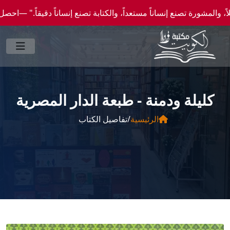
صنع إنساناً مستعداً، والكتابة تصنع إنساناً دقيقاً." —احصل علي عروض وخصومات خاصة عن طر
كليلة ودمنة - طبعة الدار المصرية
الرئيسية
/
تفاصيل الكتاب