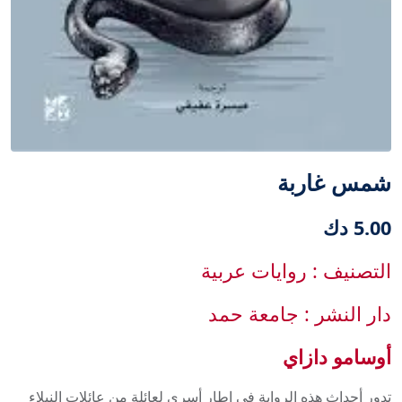
‫شمس غاربة‬
5.00 دك
التصنيف : روايات عربية
دار النشر : جامعة حمد‎
أوسامو دازاي
تدور أحداث هذه الرواية في إطار أسري لعائلة من عائلات النبلاء