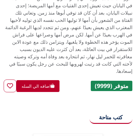
في اليابان حيث تعيش إحدى الفتيات مع أمها المريضة؛ إحدى
نبيلات اليابان، بعد أن كان قد توفي أبوها منذ زمن. وتعاني تلك
الفتاة من الشعور بأن أمها لا توليها الحب نفسه الذي توليه لأخيها
المغترب الذي يعيش بعيدًا عنهم، ومن ثم تتجدد لديها الرغبة الدائمة
في الهرب بعيدًا عن أمها. لكن مرض أمها وصراعها على فراش
الموت يؤخر هذه الخطوة ولا يلغيها، ويتزامن ذلك مع عودة الابن
للاستقرار في بيت العائلة، بعد أن كثرت عليه الديون بسبب
معاقرته للخمر ليل نهار، ثم انتحاره بعد وفاة أمه وتركه وصيته
لأخته التي كانت قد رتبت لهروبها للبحث عن رجل يكون سببًا في
إسعادها.
متوفر (9999)
اضافه الي السله
كتب متاحة