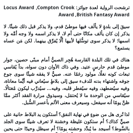
ترشحت الرواية لعدة جوائز: Locus Award ,Compton Crook
Award ,British Fantasy Award
سيقَ إلى بلدةٍ لا يألَف فيها موطئَ قدم، ولا يذكر قبل ذلك شيئًا. لا
يذكر إن كان يألف مكانًا حتى أم لا، لا يذكر اسمه ولا وجه أمِّه ولا
اسمها؛ لا يذكر سوى توسُّلها لأبيها ألَّا يُفرِّق بينهما. لكن مَن عساه
يستمع؟
هناك في تلك البلدة القارسة هُجِر الصبيُّ أمام مبنًى حصين، جوار
موطئ قدم حارسٍ عتيد. وفي ذاك الأوان دون سواه، بدأ يُقاسي
تبعات كونه نغلًا، مولود رغمًا عنه. صبيٌّ لا يفقه شيئًا سوى جوع
جوفه واشتهاء بدنه للدفء سيق إلى بلاطٍ سيُعاني فيه أيَّما معاناة،
وفيه سيُضطهد، وفيه سيُفطر قلبه، وفيه... سيُدرَّب ليكون مُغتالًا.
سيُقاسي من الوحدة ما لا يُحتمَل، وسيذوق مرارة الفقد أكثر ممَّا
ظنَّ يومًا أنه سيفعل، وسيعرف معنى الألم بأعسر السُّبل.
لذا تُرى هل من ضوءٍ في نهاية النفق؟ أستكون يد البلاط حانية على
صبيٍّ كذاك؟ أم ستكون غليظة وخشنة لا تعرف شيئًا سوى الجلد
بالسَّوط؟ أسيجد ما يُبدِّد وحشته يومًا؟ أم سيظل وحيدًا حتى يحين