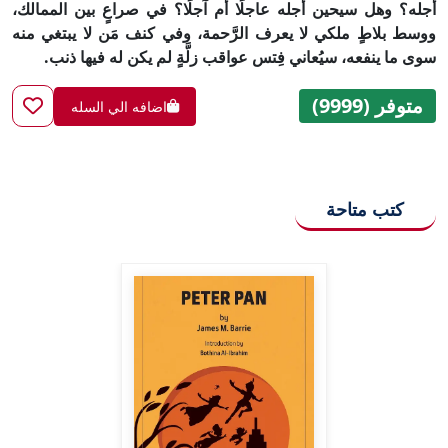
أجله؟ وهل سيحين أجله عاجلًا أم آجلًا؟ في صراعٍ بين الممالك،
ووسط بلاطٍ ملكي لا يعرف الرَّحمة، وفي كنف مَن لا يبتغي منه
سوى ما ينفعه، سيُعاني فِتس عواقب زلَّةٍ لم يكن له فيها ذنب.
متوفر (9999)
اضافه الي السله
كتب متاحة