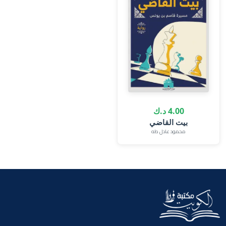
4.00 د.ك
بيت القاضي
محمود عادل طه