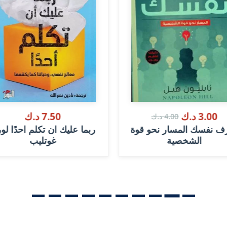
3.00 د.ك
7.50 د.ك
4.00 د.ك
ف نفسك المسار نحو قوة
ربما عليك ان تكلم احدًا لو
الشخصية
غوتليب