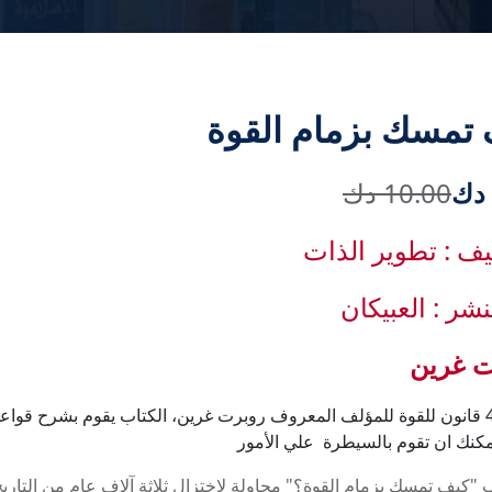
تمسك بزمام القوة
10.00 دك
يف : تطوير الذات
نشر : العبيكان
ت غرين
كتاب 48 قانون للقوة للمؤلف المعروف روبرت غرين، الكتاب يقوم بشرح قوا
كنك ان تقوم بالسيطرة علي الأمور
 "كيف تمسك بزمام القوة؟" محاولة لاختزال ثلاثة آلاف عام من التاري