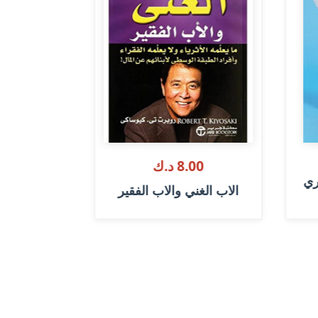
50
8.00 د.ك
ري
من الذي 
الاب الغني والاب الفقير
ال