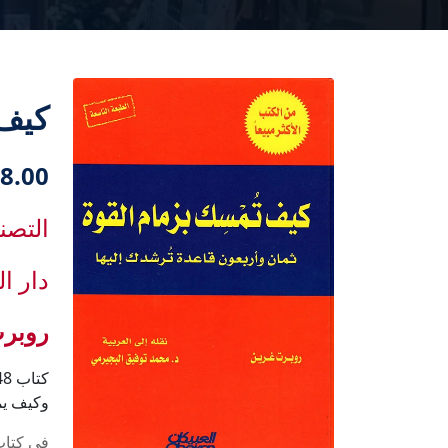
كيف 
8.00 دك
التصن
دار ال
روبر
وكيف يم
في كتاب