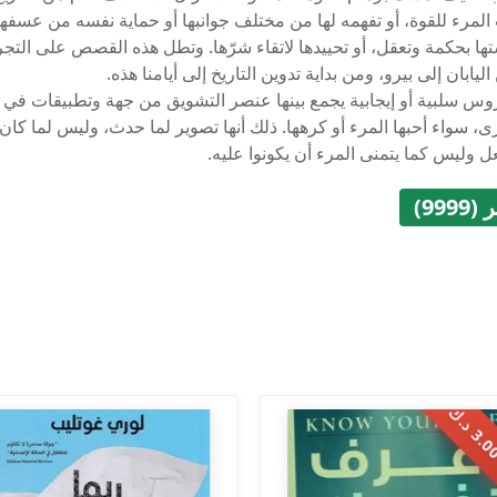
لمرء للقوة، أو تفهمه لها من مختلف جوانبها أو حماية نفسه من عسفها
ا بحكمة وتعقل، أو تحييدها لاتقاء شرّها. وتطل هذه القصص على التجرب
اليابان إلى بيرو، ومن بداية تدوين التاريخ إلى أيامنا هذه.
وس سلبية أو إيجابية يجمع بينها عنصر التشويق من جهة وتطبيقات في ا
ى، سواء أحبها المرء أو كرهها. ذلك أنها تصوير لما حدث، وليس لما كا
ل وليس كما يتمنى المرء أن يكونوا عليه.
999)
.
0
0
د
.