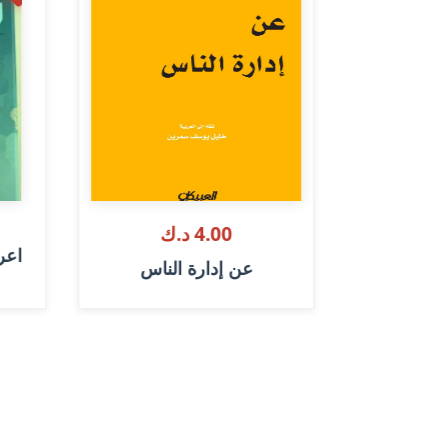
4.00 د.ك
يين في عالم
اعر
عن إدارة الناس