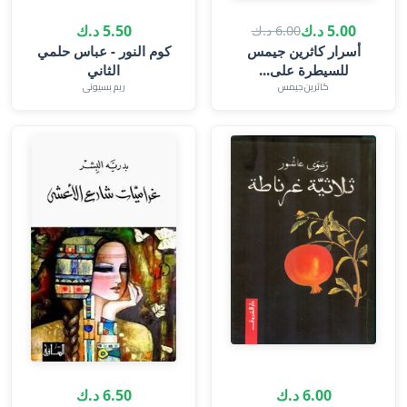
5.00 د.ك
5.50 د.ك
6.00 د.ك
أسرار كاثرين جيمس
كوم النور - عباس حلمي
للسيطرة على...
الثاني
كاثرين جيمس‎
ريم بسيونى
6.00 د.ك
6.50 د.ك