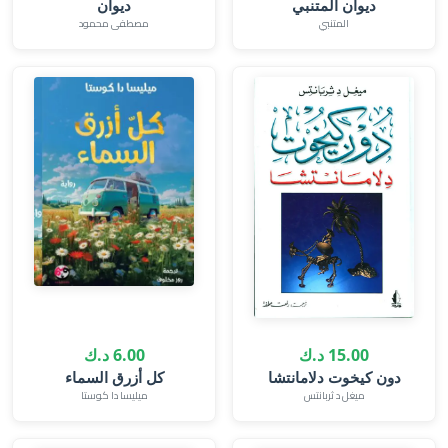
ديوان المتنبي
ديوان
المتنبي
مصطفى محمود
15.00 د.ك
6.00 د.ك
دون كيخوت دلامانتشا
كل أزرق السماء
ميغل د ثربانتس
ميليسا دا كوستا