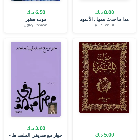
8.00 د.ك
6.50 د.ك
هذا ما حدث معها . الأسود
موت صغير
اسامه المسلم
محمد حسن علوان
3.00 د.ك
5.00 د.ك
حوار مع صديقي الملحد ط -