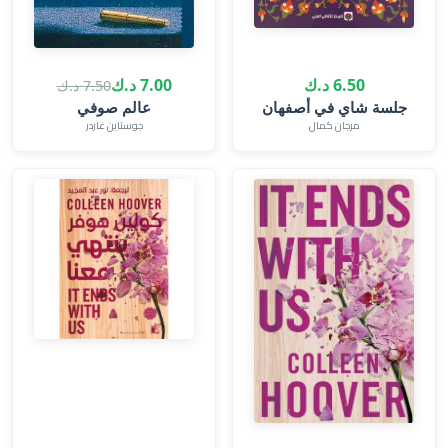
6.50 د.ك
7.00 د.ك
7.50 د.ك
جلسة شاي في أصفهان
عالم صوفي
مرجان كمال
جوستاين غاردر‎