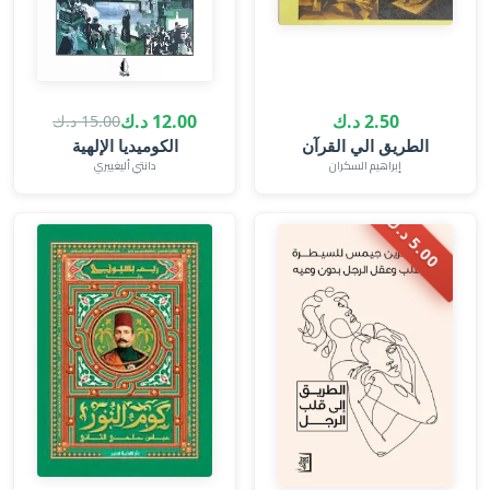
2.50 د.ك
12.00 د.ك
15.00 د.ك
الطريق الي القرآن
الكوميديا الإلهية
إبراهيم السكران
دانتي أليغييري
.
0
0
د
.
5
ك