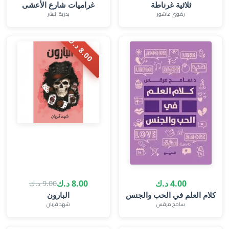
ثلاثية غرناطة
غراميات شارع الأعشى
رضوى عاشور
بدرية البشر
.
0
0
د
.
8
ك
4.00 د.ك
8.00 د.ك
9.00 د.ك
كلام العلم في الحب والجنس
البارون‎
سامح مرقس
شهد قربان