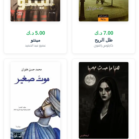
7.00 د.ك
5.00 د.ك
ظل الريح
مينتو
كارلوس زافون
عمرو عبد الحميد