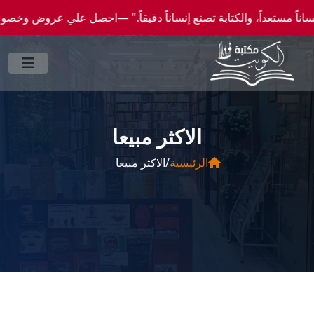
قاً." —احصل علي عروض وخصومات خاصة عن طريق واتساب 0096550300046 -- شحن الي كافة انحاء 
الاكثر مبيعا
الرئيسية
/
الاكثر مبيعا