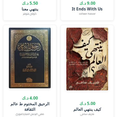
9.00 د.ك
5.50 د.ك
It Ends With Us
ينتهي معنا
colleen hoover
كولين هوفر
4.00 د.ك
5.00 د.ك
الرحيق المختوم ط عالم
كيف ينتهي العالم
الثقافة
شريف سامى
صفي الرحمن المباركفوري