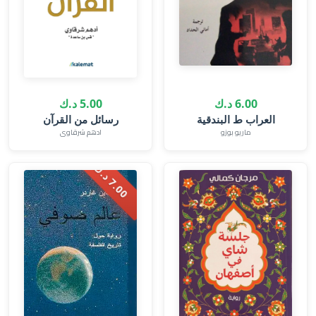
6.00 د.ك
5.00 د.ك
العراب ط البندقية
رسائل من القرآن
ماريو بوزو
ادهم شرقاوى
.
0
0
د
.
7
ك