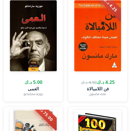
.
2
5
د
.
4
ك
4.25 د.ك
5.00 د.ك
4.50 د.ك
فن اللامبالاة
العمى
مارك مانسون
جوزيه ساراماغو
5
.
0
0
د
.
7
ك