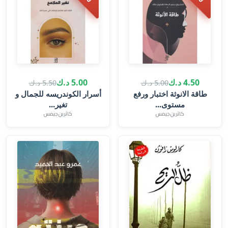
4.50 د.ك
5.00 د.ك
5.00 د.ك
5.50 د.ك
طاقة الانوثة اختبار ورفع
أسرار الكوندريسه للجمال و
مستوى...
تغير...
كاثرين جيمس‎
كاثرين جيمس‎