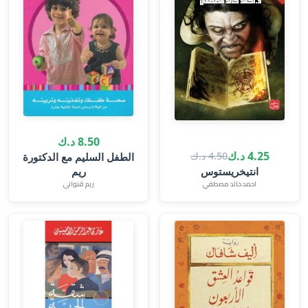
8.50 د.ك
4.25 د.ك
4.50 د.ك
الطفل السليم مع الدكتورة
انتيخريستوس
ريم
احمد خالد مصطفي
ريم قنوانى