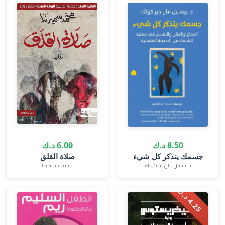
8.50 د.ك
6.00 د.ك
جسمك يتذكر كل شيء
صلاة القلق
د. بيسيل فان دير كولك
محمد سمير ندا
.
2
5
د
.
4
ك