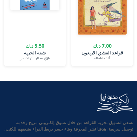
7.00 د.ك
5.50 د.ك
قواعد العشق الاربعون
شقة الحرية‎
أليف شافاك
غازي عبد الرحمن القصيبي
نسعى لتسهيل تجربة القراءة من خلال تسوق إلكتروني مريح وخدمة
توصيل سريعة. هدفنا نشر المعرفة وبناء جسر يربط القراء بشغفهم للكتب.