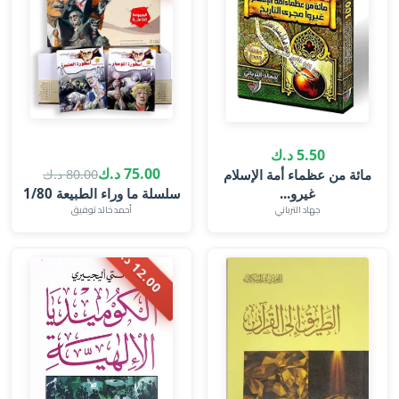
5.50 د.ك
75.00 د.ك
80.00 د.ك
مائة من عظماء أمة الإسلام
غيرو...
سلسلة ما وراء الطبيعة 1/80
جهاد الترباني
أحمد خالد توفيق
2
.
0
0
د
.
1
ك