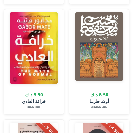
6.50 د.ك
6.50 د.ك
أولاد حارتنا
خرافة العادي
نجيب محفوظ
جابور ماتيه
.
5
0
د
.
.
0
0
د
.
4
ك
5
ك