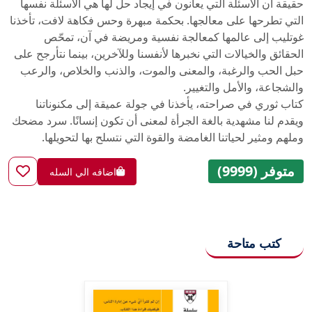
حقيقة أن الأسئلة التي يعانون في إيجاد حل لها هي الأسئلة نفسها
التي تطرحها على معالجها. بحكمة مبهرة وحس فكاهة لافت، تأخذنا
غوتليب إلى عالمها كمعالجة نفسية ومريضة في آن، تمحّص
الحقائق والخيالات التي نخبرها لأنفسنا وللآخرين، بينما نتأرجح على
حبل الحب والرغبة، والمعنى والموت، والذنب والخلاص، والرعب
والشجاعة، والأمل والتغيير.
كتاب ثوري في صراحته، يأخذنا في جولة عميقة إلى مكنوناتنا
ويقدم لنا مشهدية بالغة الجرأة لمعنى أن تكون إنسانًا. سرد مضحك
وملهم ومثير لحياتنا الغامضة والقوة التي نتسلح بها لتحويلها.
متوفر (9999)
اضافه الي السله
كتب متاحة