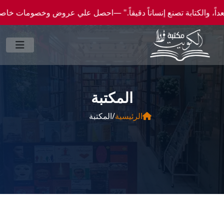
علي عروض وخصومات خاصة عن طريق واتساب 0096550300046 -- شحن الي كافة انحاء العالم
المكتبة
الرئيسية
/
المكتبة