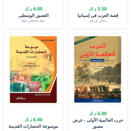
3.50 د.ك
4.00 د.ك
قصة العرب فى إسبانيا
العصور الوسطى
ستانلي لين بول
عبود مصطفى عبود
6.00 د.ك
6.00 د.ك
حرب العالمية الأولى - عرض
مصور
موسوعة الحضارات القديمة