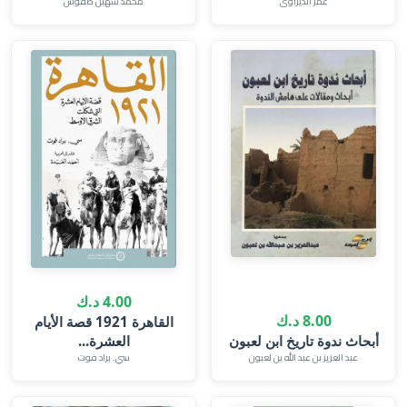
عمر الديراوى
محمد سهيل طقوش
4.00 د.ك
8.00 د.ك
القاهرة 1921 قصة الأيام
أبحاث ندوة تاريخ ابن لعبون
العشرة...
عبد العزيز بن عبد الله بن لعبون
سي. براد فوت