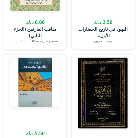
2.50 د.ك
6.00 د.ك
اليهود في تاريخ الحضارات
مناقب العارفين (الجزء
الأول...
الثاني)
غوستاف لوبون
شمس الدين أحمد الأفلاكي العارفي
5.50 د.ك