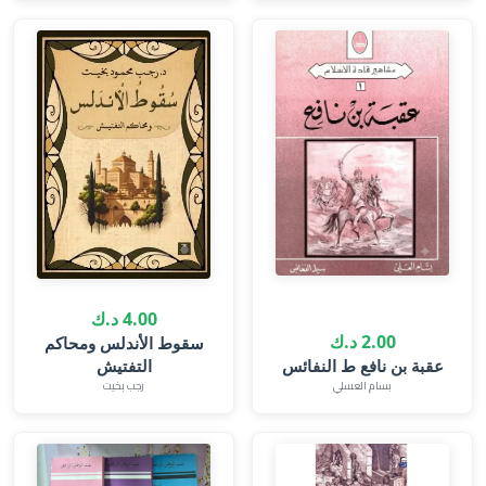
4.00 د.ك
2.00 د.ك
سقوط الأندلس ومحاكم
عقبة بن نافع ط النفائس
التفتيش
بسام العسلي
رجب بخيت