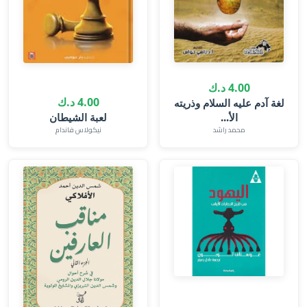
4.00 د.ك
4.00 د.ك
لغة آدم عليه السلام وذريته
الأ...
لعبة الشيطان
محمد راشد
نيكولاس فاندام