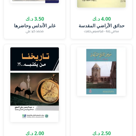
4.00 د.ك
3.50 د.ك
حدائق الأراضي المقدسة
غابر الأندلس وحاضرها
سامي زلط - فرانسيس جلبرت
محمد كرد علي
2.50 د.ك
2.00 د.ك