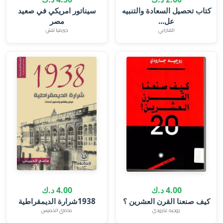
كتاب تحصيل السعادة والتنبيه
سيناتور امريكي في صعيد
عل...
مصر
الفارابي
جيرميا لنش
4.00 د.ك
4.00 د.ك
كيف صنعنا القرن العشرين ؟
1938شرارة الديمقراطية
‫روجيه غارودي
ماضي الخميس