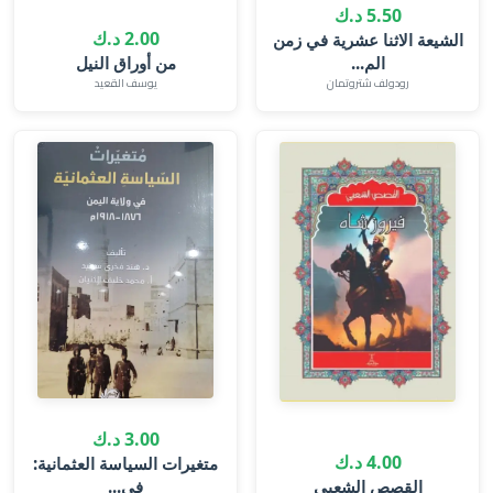
5.50 د.ك
2.00 د.ك
الشيعة الاثنا عشرية في زمن
الم...
من أوراق النيل
رودولف شتروتمان
يوسف القعيد
3.00 د.ك
4.00 د.ك
متغيرات السياسة العثمانية:
القصص الشعبي
في...