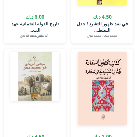
4.50 د.ك
6.00 د.ك
في نقد ظهور التشيع ؛ جدل
تاريخ الدولة العثمانية عهد
السلط...
الت...
محمد يسري محمد حسن
رائد سامي حميد الدورى
2.00 د.ك
4.50 د.ك