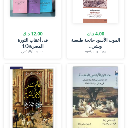
4.00 د.ك
12.00 د.ك
الموت الأسود جائحة طبيعية
فى أعقاب الثورة
وبشر...
المصرية1/3
روبرت س . جوتفريد
عبد الرحمن الرافعي