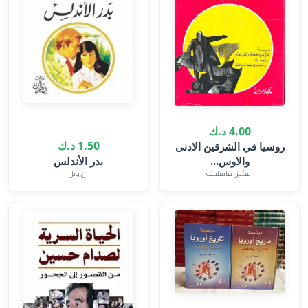
4.00 د.ك
1.50 د.ك
روسيا في الشرقين الادنى
والاوس...
بدر الأندلس
اليكس فاسلييف
آن ويل