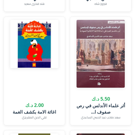
فيروز شاه
هند فخرى سعيد
5.50 د.ك
2.00 د.ك
أثر علماء الأندلس في رص
صفوف ا...
سعد صاحب عبد الحسن الساعدي
تقي الدين المقريزي‎