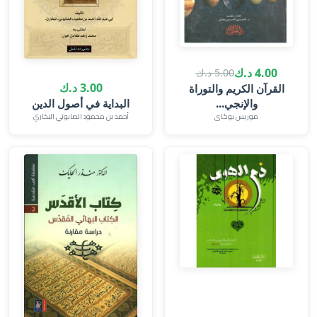
4.00 د.ك
5.00 د.ك
3.00 د.ك
القرآن الكريم والتوراة
والإنجي...
البداية في أصول الدين
موريس بوكاى
أحمد بن محمود الصابوني البخاري