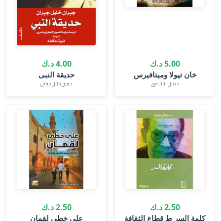
5.00 د.ك
4.00 د.ك
خان تيولا وميتافيرس‎
حديقة النبى
جمال البلاصى
جبران خليل جبران
2.50 د.ك
2.50 د.ك
على خطى لقمان‎