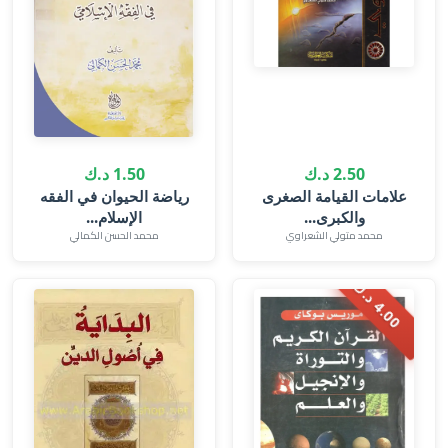
2.50 د.ك
1.50 د.ك
‎علامات القيامة الصغرى
رياضة الحيوان في الفقه
والكبرى...
الإسلام...
محمد متولي الشعراوي
محمد الحسن الكمالي
.
0
0
د
.
4
ك