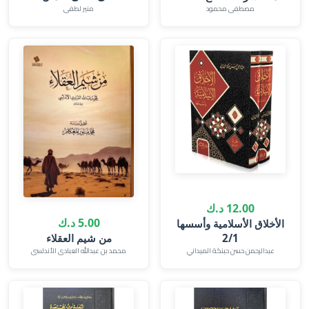
مصطفى محمود
منير لطفى
12.00 د.ك
5.00 د.ك
الأخلاق الأسلامية وأسسها
2/1
من شيم العقلاء
عبدالرحمن حسن حبنكة الميداني
محمد بن عبدالله العبادى الأندلسى