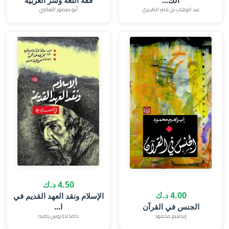
الك...
فقه اللغة وسر العربية
عبد الوهاب بن ناصر الطريري
أبو منصور الثعالبي
4.50 د.ك
4.00 د.ك
الإسلام ونقد العهد القديم في
الجنس في القرآن
ا...
إبراهيم محمود
حافا لازاروس يافيه