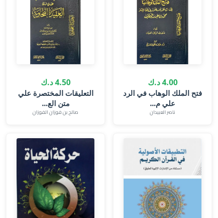
4.00 د.ك
4.50 د.ك
فتح الملك الوهاب في الرد
التعليقات المختصرة علي
علي م...
متن الع...
ناصر العبيدان
صالح بن فوزان الفوزان