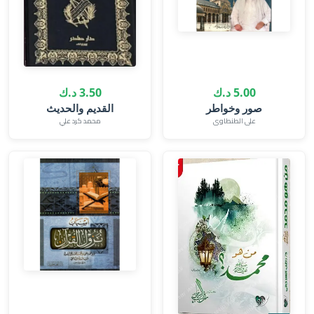
5.00 د.ك
3.50 د.ك
صور وخواطر
القديم والحديث
على الطنطاوى
محمد كرد علي