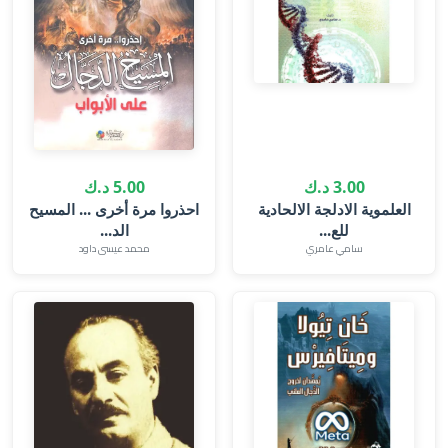
3.00 د.ك
5.00 د.ك
العلموية الادلجة الالحادية
احذروا مرة أخرى ... المسيح
للع...
الد...
سامي عامري
محمد عيسى داود