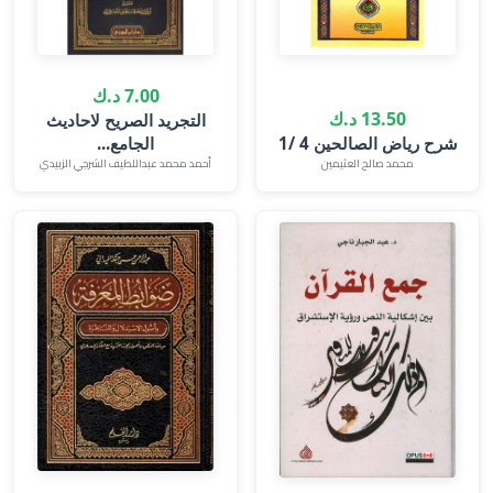
7.00 د.ك
13.50 د.ك
التجريد الصريح لاحاديث
الجامع...
محمد صالح العثيمين‎
أحمد محمد عبداللطيف الشرجي الزبيدي‎