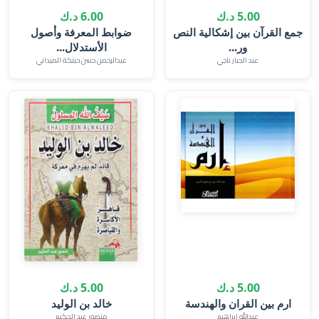
5.00 د.ك
6.00 د.ك
جمع القرآن بين إشكالية النص
ضوابط المعرفة وأصول
ور...
الأستدلال...
عبد الجبار ناجي
عبدالرحمن حسن حبنكة الميداني
5.00 د.ك
5.00 د.ك
خالد بن الوليد
عبدالله ابراهيم
منصور عبد الحكيم