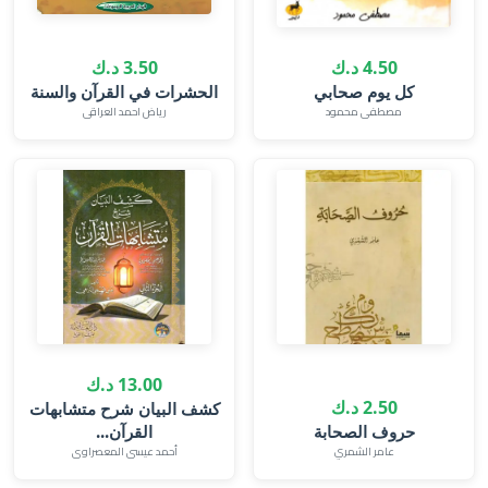
4.50 د.ك
3.50 د.ك
كل يوم صحابي
الحشرات في القرآن والسنة
مصطفى محمود
رياض احمد العراقى
13.00 د.ك
2.50 د.ك
كشف البيان شرح متشابهات
حروف الصحابة‎
القرآن...
عامر الشمري‎
أحمد عيسى المعصراوى