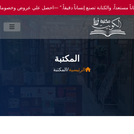
—احصل علي عروض وخصومات خاصة عن طريق واتساب 0096550300046 -- شحن الي كافة انحاء العالم
المكتبة
الرئيسية
/
المكتبة