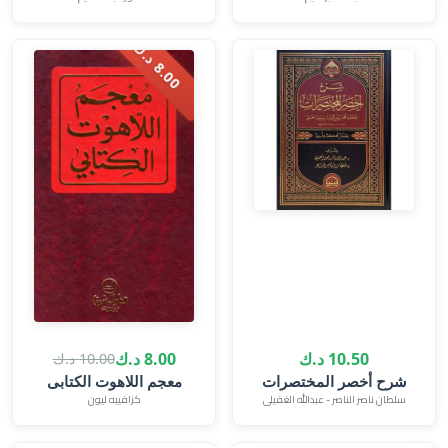
.
0
0
د
.
8
ك
10.50 د.ك
8.00 د.ك
10.00 د.ك
شرح أخصر المختصرات‎
معجم اللاهوت الكتابى
سلطان ناصر الناصر‎ - عبدالله الغفيلى
كزافييه ليون