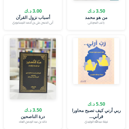
3.50 د.ك
3.00 د.ك
من هو محمد
راغب السرجانى
5.50 د.ك
3.50 د.ك
ربي أرني كيف تصبح محاورا
قرأني...
درة الناصحين
نبيلة عبدالله الوليدي
خالد بن عبد الرحمن العك